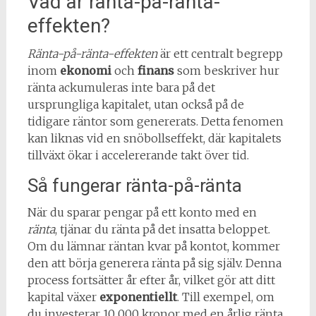
Vad är ränta-på-ränta-
effekten?
Ränta-på-ränta-effekten
är ett centralt begrepp
inom
ekonomi
och
finans
som beskriver hur
ränta ackumuleras inte bara på det
ursprungliga kapitalet, utan också på de
tidigare räntor som genererats. Detta fenomen
kan liknas vid en snöbollseffekt, där kapitalets
tillväxt ökar i accelererande takt över tid.
Så fungerar ränta-på-ränta
När du sparar pengar på ett konto med en
ränta
, tjänar du ränta på det insatta beloppet.
Om du lämnar räntan kvar på kontot, kommer
den att börja generera ränta på sig själv. Denna
process fortsätter år efter år, vilket gör att ditt
kapital växer
exponentiellt
. Till exempel, om
du investerar 10 000 kronor med en årlig ränta