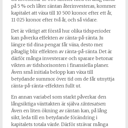
på 5 % och låter räntan återinvesteras, kommer
kapitalet att växa till 10 500 kronor efter ett år,
11 025 kronor efter två år, och så vidare.
Det är viktigt att förstå hur olika tidsperioder
kan påverka effekten av ränta-på-ränta. Ju
längre tid dina pengar får växa, desto mer
påtaglig blir effekten av ränta-på-ränta. Det är
därför många investerare och sparare betonar
vikten av tidshorisonten i finansiella planer.
Även små initiala belopp kan växa till
betydande summor över tid om de får utnyttja
ränta-på-ränta-effekten fullt ut.
En annan variabel som starkt påverkar den
långsiktiga växttakten är själva
räntesatsen
.
Även en liten ökning av räntan kan, på lång
sikt, leda till en betydande förändring i
kapitalets totala värde. Därför strävar många