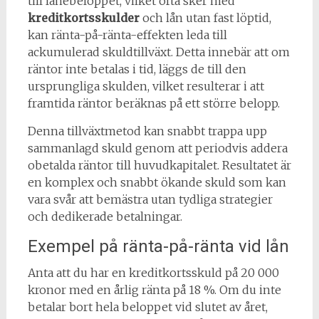
till lånebeloppet, vilket ofta sker med
kreditkortsskulder
och lån utan fast löptid,
kan ränta-på-ränta-effekten leda till
ackumulerad skuldtillväxt. Detta innebär att om
räntor inte betalas i tid, läggs de till den
ursprungliga skulden, vilket resulterar i att
framtida räntor beräknas på ett större belopp.
Denna tillväxtmetod kan snabbt trappa upp
sammanlagd skuld genom att periodvis addera
obetalda räntor till huvudkapitalet. Resultatet är
en komplex och snabbt ökande skuld som kan
vara svår att bemästra utan tydliga strategier
och dedikerade betalningar.
Exempel på ränta-på-ränta vid lån
Anta att du har en kreditkortsskuld på 20 000
kronor med en årlig ränta på 18 %. Om du inte
betalar bort hela beloppet vid slutet av året,