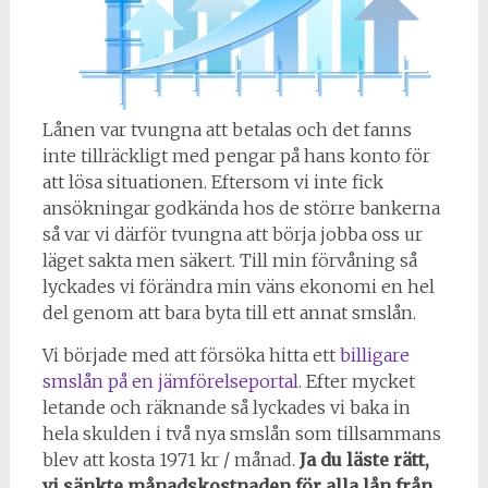
Lånen var tvungna att betalas och det fanns
inte tillräckligt med pengar på hans konto för
att lösa situationen. Eftersom vi inte fick
ansökningar godkända hos de större bankerna
så var vi därför tvungna att börja jobba oss ur
läget sakta men säkert. Till min förvåning så
lyckades vi förändra min väns ekonomi en hel
del genom att bara byta till ett annat smslån.
Vi började med att försöka hitta ett
billigare
smslån på en jämförelseportal
. Efter mycket
letande och räknande så lyckades vi baka in
hela skulden i två nya smslån som tillsammans
blev att kosta 1971 kr / månad.
Ja du läste rätt,
vi sänkte månadskostnaden för alla lån från