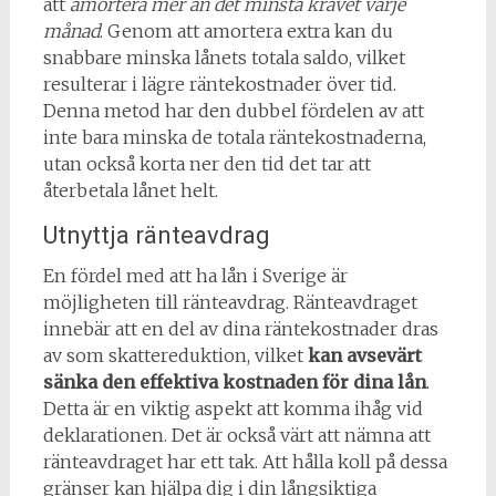
att
amortera mer än det minsta kravet varje
månad
. Genom att amortera extra kan du
snabbare minska lånets totala saldo, vilket
resulterar i lägre räntekostnader över tid.
Denna metod har den dubbel fördelen av att
inte bara minska de totala räntekostnaderna,
utan också korta ner den tid det tar att
återbetala lånet helt.
Utnyttja ränteavdrag
En fördel med att ha lån i Sverige är
möjligheten till ränteavdrag. Ränteavdraget
innebär att en del av dina räntekostnader dras
av som skattereduktion, vilket
kan avsevärt
sänka den effektiva kostnaden för dina lån
.
Detta är en viktig aspekt att komma ihåg vid
deklarationen. Det är också värt att nämna att
ränteavdraget har ett tak. Att hålla koll på dessa
gränser kan hjälpa dig i din långsiktiga