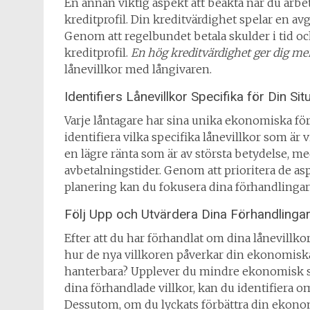
En annan viktig aspekt att beakta när du arbeta
kreditprofil. Din kreditvärdighet spelar en avgö
Genom att regelbundet betala skulder i tid oc
kreditprofil.
En hög kreditvärdighet ger dig me
lånevillkor med långivaren.
Identifiers Lånevillkor Specifika för Din Sit
Varje låntagare har sina unika ekonomiska föru
identifiera vilka specifika lånevillkor som är v
en lägre ränta som är av största betydelse, m
avbetalningstider. Genom att prioritera de a
planering kan du fokusera dina förhandlingar o
Följ Upp och Utvärdera Dina Förhandlinga
Efter att du har förhandlat om dina lånevillkor
hur de nya villkoren påverkar din ekonomiska 
hanterbara? Upplever du mindre ekonomisk s
dina förhandlade villkor, kan du identifiera o
Dessutom, om du lyckats förbättra din ekonom