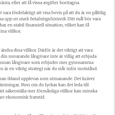
nta, eller att få vissa avgifter borttagna.
vara fördelaktigt att visa bevis på att du är en pålitlig
visa upp en stark betalningshistorik
. Ditt mål bör vara
r en stabil finansiell situation, vilket kan få
ina villkor.
 ändra dina villkor. Därför är det viktigt att vara
din nuvarande långivare inte är villig att erbjuda
l en annan långivare som erbjuder mer gynnsamma
n är en viktig strategi när du står inför motstånd.
 kan ibland upplevas som utmanande. Det kräver
äntningar. Men om du lyckas kan det leda till
Att säkerställa mer förmånliga villkor kan minska
are ekonomisk framtid.