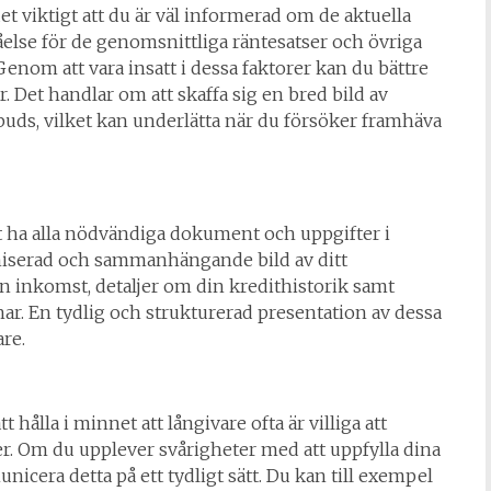
t viktigt att du är väl informerad om de aktuella
åelse för de genomsnittliga räntesatser och övriga
Genom att vara insatt i dessa faktorer kan du bättre
. Det handlar om att skaffa sig en bred bild av
 buds, vilket kan underlätta när du försöker framhäva
tt ha alla nödvändiga dokument och uppgifter i
ganiserad och sammanhängande bild av ditt
n inkomst, detaljer om din kredithistorik samt
ar. En tydlig och strukturerad presentation av dessa
re.
t hålla i minnet att långivare ofta är villiga att
er. Om du upplever svårigheter med att uppfylla dina
nicera detta på ett tydligt sätt. Du kan till exempel