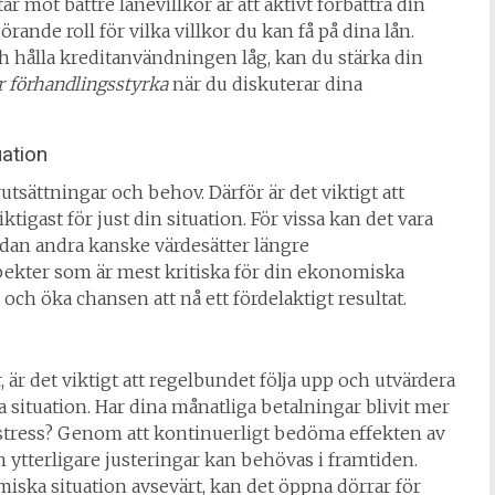
r mot bättre lånevillkor är att aktivt förbättra din
rande roll för vilka villkor du kan få på dina lån.
h hålla kreditanvändningen låg, kan du stärka din
r förhandlingsstyrka
när du diskuterar dina
uation
tsättningar och behov. Därför är det viktigt att
iktigast för just din situation. För vissa kan det vara
edan andra kanske värdesätter längre
spekter som är mest kritiska för din ekonomiska
ch öka chansen att nå ett fördelaktigt resultat.
r
, är det viktigt att regelbundet följa upp och utvärdera
situation. Har dina månatliga betalningar blivit mer
tress? Genom att kontinuerligt bedöma effekten av
m ytterligare justeringar kan behövas i framtiden.
iska situation avsevärt, kan det öppna dörrar för