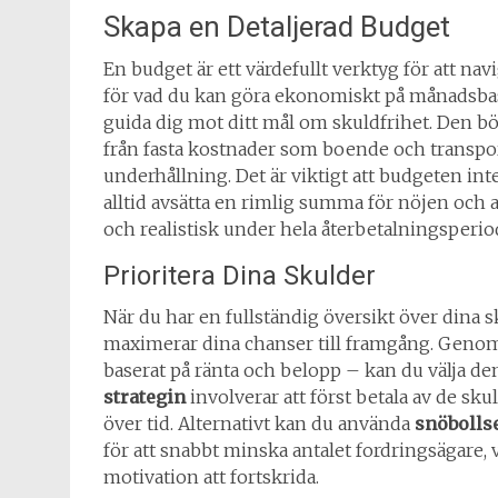
Skapa en Detaljerad Budget
En budget är ett värdefullt verktyg för att navi
för vad du kan göra ekonomiskt på månadsba
guida dig mot ditt mål om skuldfrihet. Den bör
från fasta kostnader som boende och transport
underhållning. Det är viktigt att budgeten int
alltid avsätta en rimlig summa för nöjen och a
och realistisk under hela återbetalningsperio
Prioritera Dina Skulder
När du har en fullständig översikt över dina sk
maximerar dina chanser till framgång. Genom a
baserat på ränta och belopp – kan du välja de
strategin
involverar att först betala av de sk
över tid. Alternativt kan du använda
snöbolls
för att snabbt minska antalet fordringsägare, v
motivation att fortskrida.