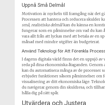
Uppnå Små Delmål
Motivation är nyckeln till framgång när det 
Processen att hantera och reducera skulder k
små, realistiska delmål
kan du känna en kontin
fungerar som en påminnelse om vad du kan å
vara allt från att lyckas med att betala av en spe
månad med mindre utgifter än budgeterat.
Använd Teknologi för Att Förenkla Proces
I dagens digitala värld finns det en uppsjö av v
reda på dina ekonomiska åtaganden. Genom a
kan du automatisera många av de processer s
erbjuder funktioner såsom påminnelser om för
visualisering av ditt ekonomiska läge. Tekno
du navigerar genom din skuldresa, och tillhan
hålla dig på rätt spår.
Utvärdera och Justera